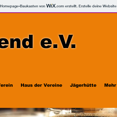
m Homepage-Baukasten von
.com
erstellt. Erstelle deine Websit
end e.V.
erein
Haus der Vereine
Jägerhütte
Mehr