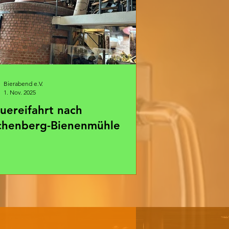
Bierabend e.V.
1. Nov. 2025
uereifahrt nach
chenberg-Bienenmühle