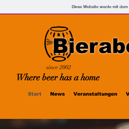
Diese Website wurde mit de
Bierab
since 2002
Where beer has a home
Start
News
Veranstaltungen
V