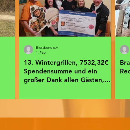
Bierabend e.V.
1. Feb.
13. Wintergrillen, 7532,32€
Bra
Spendensumme und ein
Re
großer Dank allen Gästen,
Sponsoren und
Vereinsmitstreitern!