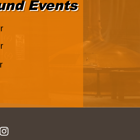
und Events
r
r
r